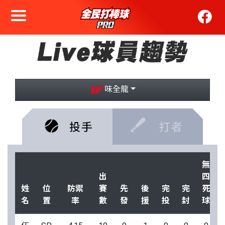
味全龍
無
出
四
姓
位
防禦
賽
先
後
完
完
死
名
置
率
數
發
援
投
封
球