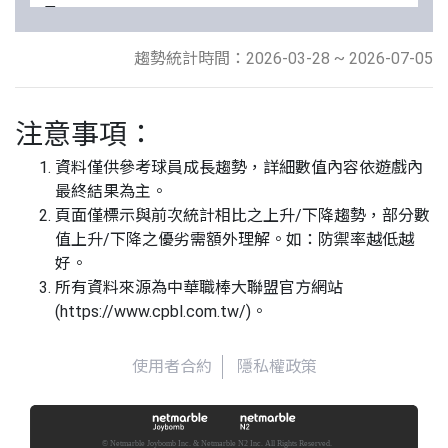
呂
RP
2.45
15
0
15
0
0
0
偉
▲
▲
-
▲
-
-
-
趨勢統計時間：2026-03-28 ~ 2026-07-05
晟
0.76
1
1
鋼
SP
1.92
-
12
12
0
0
0
0
注意事項：
龍
▲
▲
-
-
-
-
2
2
資料僅供參考球員成長趨勢，詳細數值內容依遊戲內
最終結果為主。
林
RP
3.44
20
0
20
0
0
0
頁面僅標示與前次統計相比之上升/下降趨勢，部分數
鋅
▲
▲
-
▲
-
-
-
值上升/下降之優劣需額外理解。如：防禦率越低越
杰
0.37
4
4
好。
所有資料來源為中華職棒大聯盟官方網站
(https://www.cpbl.com.tw/)。
林
CP
3.1
▼
30
0
30
0
0
0
使用者合約
隱私權政策
凱
-0.42
▲
-
▲
-
-
-
威
6
6