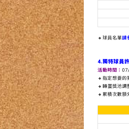
🔸球員名單
請
4.獨特球員許
活動時間：
07
🔸指定想要
🔸轉蛋獎池
🔸累積次數