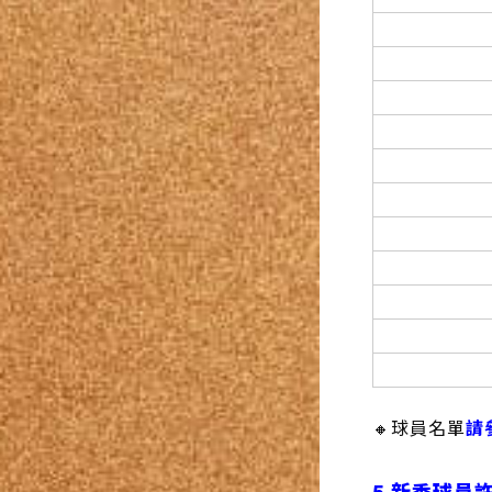
🔸球員名單
請