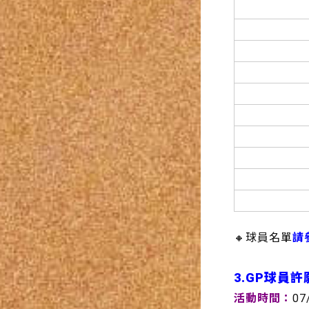
🔸球員名單
請
3.
GP球員許
活動時間：
07