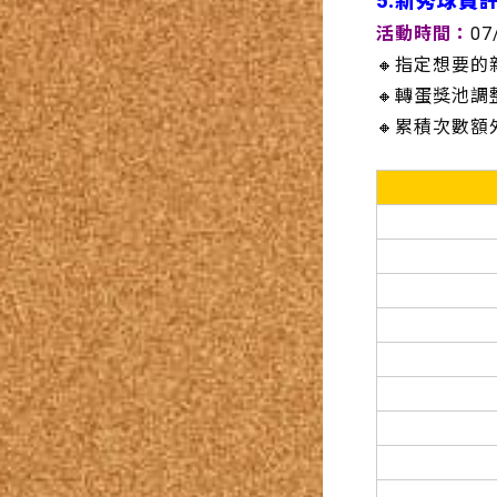
5.新秀球員許
活動時間：
07
🔸指定想要
🔸轉蛋獎池
🔸累積次數