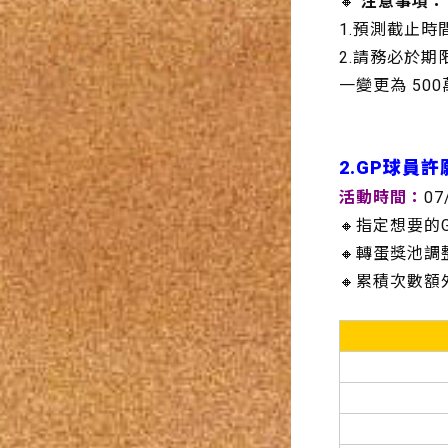
🔸
注意事項：
1.預測截止時間至
2.請務必於期
一變更為 50
2.
GP球員許
活動時間：
07
🔸指定想要的
🔸轉蛋獎池
🔸累積次數