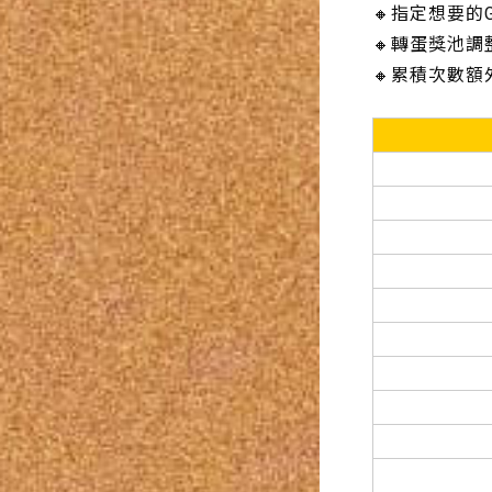
🔸指定想要的
🔸轉蛋獎池
🔸累積次數