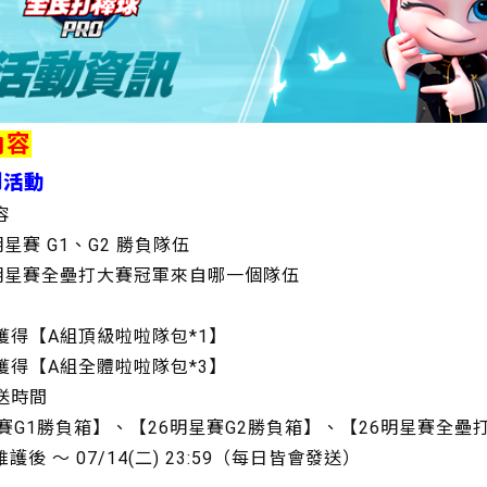
內容
測活動
容
 明星賽 G1、G2 勝負隊伍
26 明星賽全壘打大賽冠軍來自哪一個隊伍
 獲得【A組頂級啦啦隊包*1】
 獲得【A組全體啦啦隊包*3】
送時間
賽G1勝負箱】、【26明星賽G2勝負箱】、【26明星賽全壘
三) 維護後 ～ 07/14(二) 23:59（每日皆會發送）