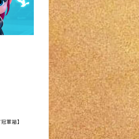
打冠軍箱】