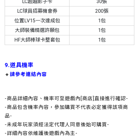
LC超越影子卡
30張
LC球員招募機會券
200張
位置LV15一次達成包
1包
大師裝備精選許願包
1包
HF大師棒球卡整套包
1包
9.道具機率
🔸
請參考連結內容
-商品詳細內容、機率可至遊戲內[商店]直接進行確認-
-商品包含機率內容，參加購買不代表必定獲得該項商
品-
-未成年玩家須經法定代理人同意後始可購買-
-詳細內容依維護後遊戲內為主-