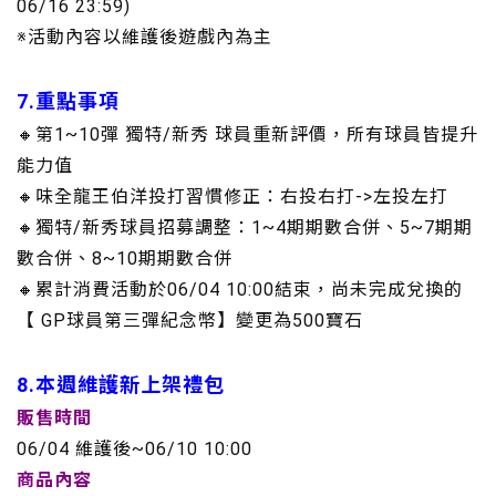
06/16 23:59)
※活動內容以維護後遊戲內為主
7.重點事項
🔸第1~10彈 獨特/新秀 球員重新評價，所有球員皆提升
能力值
🔸味全龍王伯洋投打習慣修正：右投右打->左投左打
🔸獨特/新秀球員招募調整：1~4期期數合併、5~7期期
數合併、8~10期期數合併
🔸累計消費活動於06/04 10:00結束，尚未完成兌換的
【 GP球員第三彈紀念幣】變更為500寶石
8.本週維護新上架禮包
販售時間
06/04 維護後~06/10 10:00
商品內容