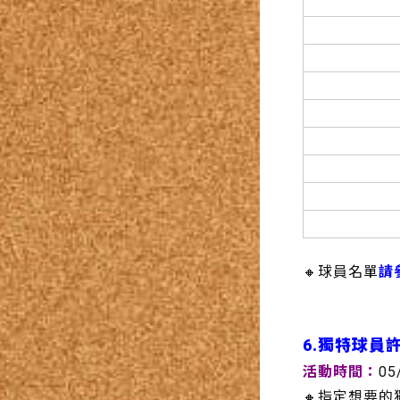
🔸球員名單
請
6.獨特球員
活動時間：
05
🔸指定想要