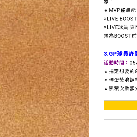
象。
🔸MVP整體
※LIVE BO
※LIVE球員
級為BOOST
3.
GP球員許
活動時間：
05
🔸指定想要的
🔸轉蛋獎池
🔸累積次數