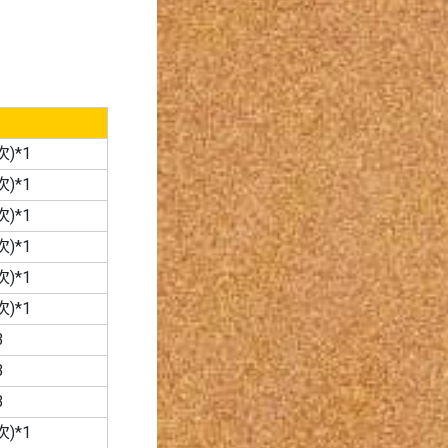
)*1
)*1
)*1
)*1
)*1
)*1
3
3
3
)*1