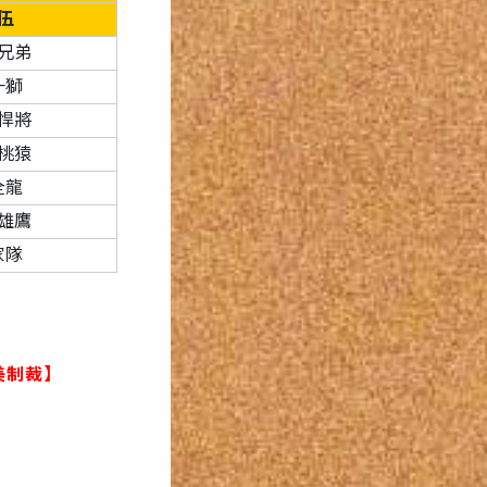
伍
兄弟
一獅
悍將
桃猿
全龍
雄鷹
家隊
美制裁
】