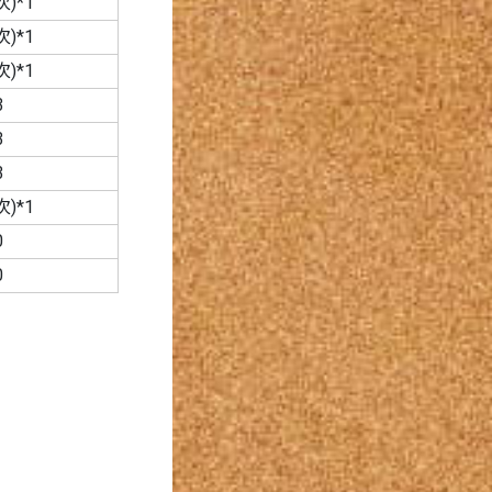
)*1
)*1
)*1
3
3
3
)*1
0
0