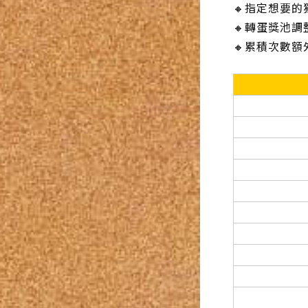
🔸指定想要
🔸轉蛋獎池
🔸累積次數