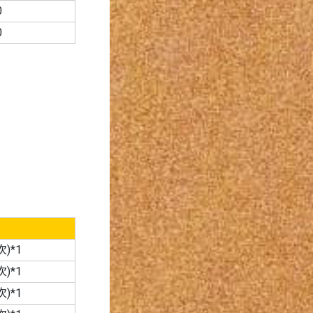
0
0
)*1
)*1
)*1