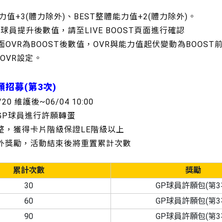
能力值+3(體力除外)、BEST整體能力值+2(體力除外)。
OST球員提升後數值，請至LIVE BOOST頁面進行確認
 頁面OVR為BOOST後數值，OVR與能力值起伏變動為BOOS
前OVR設定。
願招募(第3次)
/20 維護後~06/04 10:00
GP球員進行許願轉蛋
調整，獲得卡片階級保證LE階級以上
額外獎勵，活動結束後將重置累計次數
累計次數
獎勵
30
GP球員許願包(第3
60
GP球員許願包(第3
90
GP球員許願包(第3