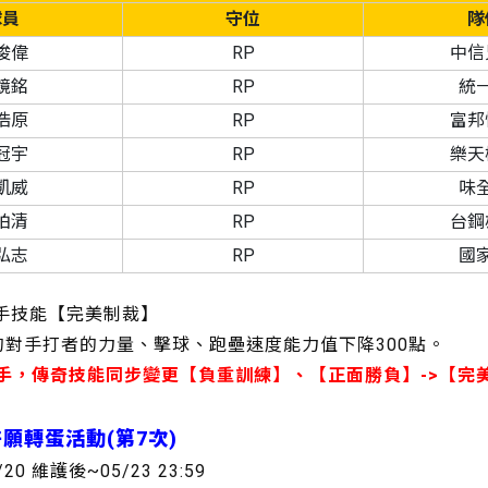
球員
守位
隊
俊偉
RP
中信
鏡銘
RP
統
浩原
RP
富邦
冠宇
RP
樂天
凱威
RP
味
柏清
RP
台鋼
弘志
RP
國
投手技能【完美制裁】
上的對手打者的力量、擊球、跑壘速度能力值下降300點。
投手，傳奇技能同步變更【負重訓練】、【正面勝負】->【完
許願轉蛋活動(第7次)
/20 維護後~05/23 23:59