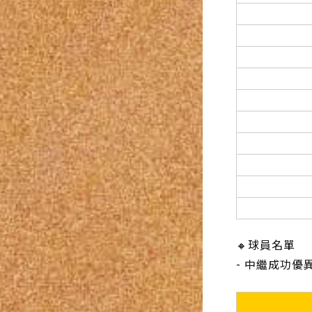
🔸球員名單
- 中繼成功優