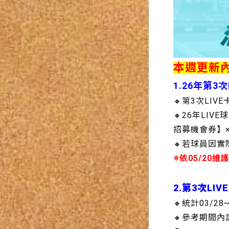
本週更新
1.26年第3
🔸第3次LIVE
🔸26年LI
招募機會券】×
🔸若球員因
※依05/20
2.第3次LIVE
🔸統計03/
🔸參考期間