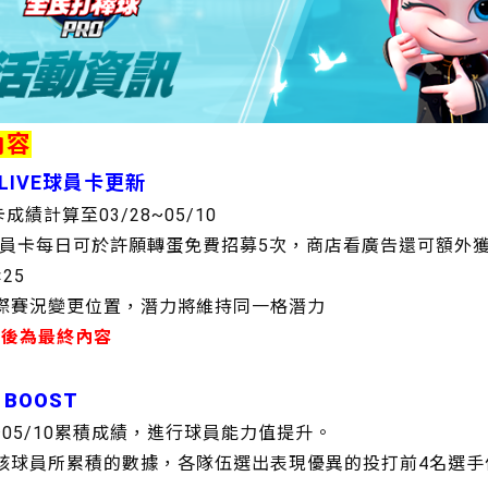
內容
次LIVE球員卡更新
卡成績計算至03/28~05/10
VE球員卡每日可於許願轉蛋免費招募5次，商店看廣告還可額外獲
25
實際賽況變更位置，潛力將維持同一格潛力
維護後為最終內容
 BOOST
28~05/10累積成績，進行球員能力值提升。
內該球員所累積的數據，各隊伍選出表現優異的投打前4名選手作