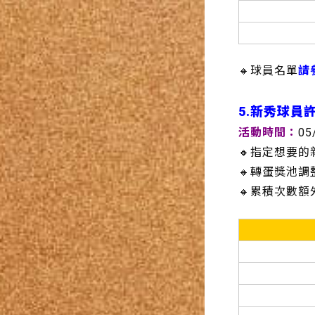
🔸球員名單
請
5.新秀球員
活動時間：
05
🔸指定想要
🔸轉蛋獎池
🔸累積次數