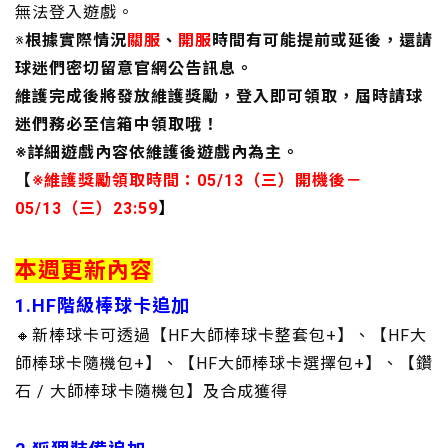
無法登入遊戲。
※
根據實際情況
關服
、
開服
時間有可能提前或延後，還請
球迷們密切留意官網公告訊息。
維護完成後將發放維護獎勵，登入即可領取，屆時請球
迷們務必至信箱中領取哦！
※詳細遊戲內容依維護後遊戲內為主。
【
※維護獎勵領取時間：05/13（三）開機後－
05/13（三）23:59
】
本週更新內容
1.HF階級棒球卡追加
🔸新棒球卡可透過【HF大師棒球卡整套包+】、【HF大
師棒球卡隨機包+】、【HF大師棒球卡選擇包+】、【鑽
石 / 大師棒球卡隨機包】及合成獲得