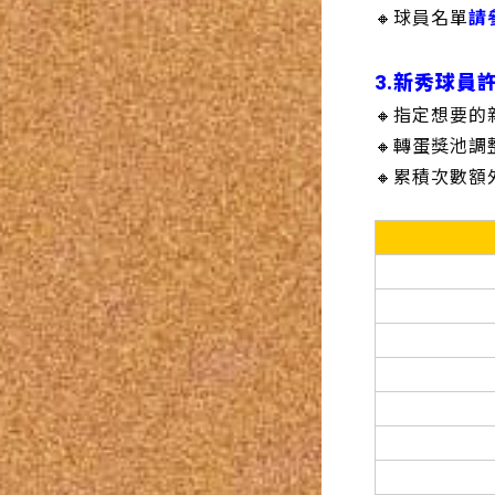
🔸球員名單
請
3.新秀球員
🔸指定想要
🔸轉蛋獎池
🔸累積次數