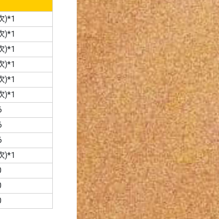
)*1
)*1
)*1
)*1
)*1
)*1
6
6
6
)*1
0
0
0