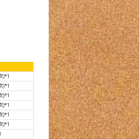
)*1
)*1
)*1
)*1
)*1
)*1
3