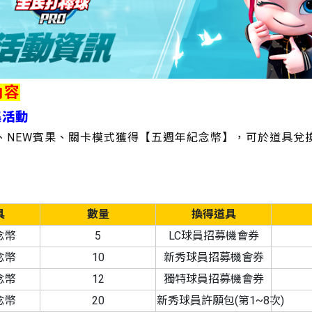
內容
集活動
連勝、NEW賓果、關卡模式獲得【五週年紀念幣】，可於道具兌
具
數量
換得道具
念幣
5
LC球員招募機會券
念幣
10
新秀球員招募機會券
念幣
12
獨特球員招募機會券
念幣
20
新秀球員許願包(第1~8次)