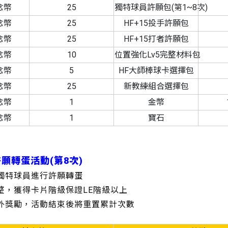
念幣
25
獨特球員許願包(第1~8次)
念幣
25
HF+15投手許願包
念幣
25
HF+15打者許願包
念幣
10
位置強化Lv5完整材料包
念幣
5
HF大師棒球卡選擇包
念幣
25
新教練組合選擇包
念幣
1
金幣
念幣
1
寶石
許願轉蛋活動(第8次)
的獨特球員進行許願轉蛋
調整，獲得卡片階級保證LE階級以上
額外獎勵，活動結束後將重置累計次數