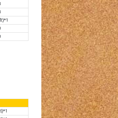
3
3
)*1
0
0
)*1