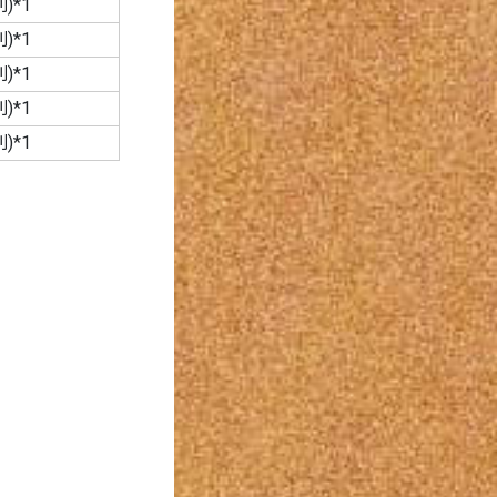
)*1
)*1
)*1
)*1
)*1