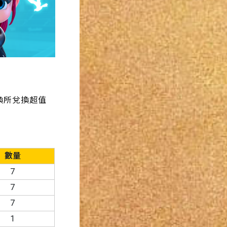
換所兌換超值
數量
7
7
7
1