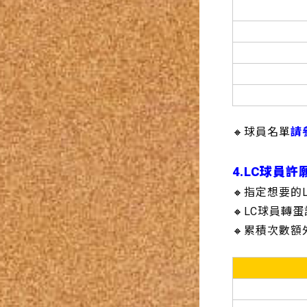
🔸球員名單
請
4.LC球員
🔸指定想要的
🔸LC球員轉
🔸累積次數