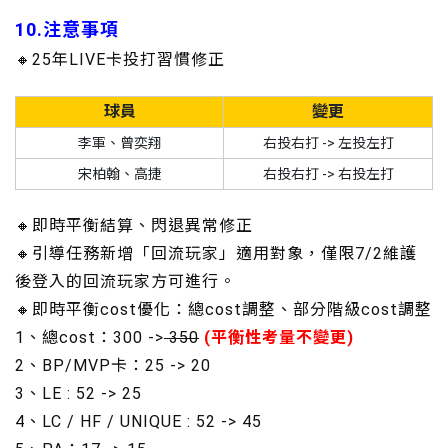
10.注意事項
🔸25年LIVE卡投打習慣修正
球員
變更
李軍、曾奕翔
右投右打 -> 左投左打
宋柏翰、高捷
右投右打 -> 右投左打
🔸即時平衡結算、閃退異常修正
🔸引導任務新增「回流玩家」適用對象，僅限7/2維護
後登入的回流玩家方可進行。
🔸即時平衡cost優化：總cost調整、部分階級cost調整
1、總cost：300 ->
350
(平衡性考量不變更)
2、BP/MVP卡：25 -> 20
3、LE : 52 -> 25
4、LC / HF / UNIQUE : 52 -> 45