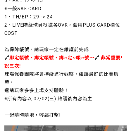
5、PA：17 -> 15
※一般&AS CARD
1、TH/BP：29 -> 24
2、LIVE階級球員根據各OVR，套用PLUS CARD欄位
COST
為保障帳號，請玩家一定在維護前完成
🔗
綁定帳號、綁定帳號、綁~定~帳~號～
🔗
非常重要!
說三次!
球場保養團隊將會持續進行觀察，維護最好的比賽環
境，
還請玩家多多上場支持體驗！
※所有內容以 07/02(三) 維護後內容為主
一起隨時隨地，輕鬆打擊!