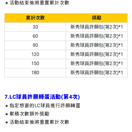
🔸活動結束後將重置累計次數
累計次數
獎勵
30
新秀球員許願包(第2次)*1
60
新秀球員許願包(第2次)*1
90
新秀球員許願包(第2次)*1
120
新秀球員許願包(第2次)*1
150
新秀球員許願包(第2次)*1
180
新秀球員許願包(第2次)*1
7.LC球員許願轉蛋活動(第4次)
🔸指定想要的LC球員進行許願轉蛋
🔸累積次數額外獎勵
🔸活動結束後將重置累計次數