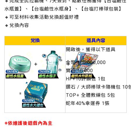
🔸完成全民拉霸機、7天簽到、點數任務獲得【台塩鹼性
水瓶蓋】、【台塩鹼性水瓶身】、【台塩打棒球包裝】
🔸可至材料收集活動兌換超值好禮
🔸兌換內容
兌換
道具內容
開啟後，獲得以下道具
金幣 300,000,000
➕
➕
寶石 10,000
HF+10許願包 1包
鑽石 / 大師棒球卡隨機包 10
🟰
TOP+ 全體教練包 5包
蛇年40%幸運券 1張
※依維護後遊戲內為主