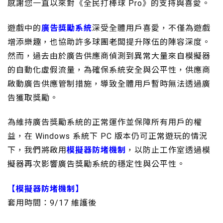
感謝您一直以來對《全民打棒球 Pro》的支持與喜愛。
遊戲中的
廣告獎勵系統
深受全體用戶喜愛，不僅為遊戲
增添樂趣，也協助許多球團老闆提升隊伍的陣容深度。
然而，過去由於廣告供應商偵測到異常大量來自模擬器
的自動化虛假流量，為確保系統安全與公平性，供應商
啟動廣告供應管制措施，導致全體用戶暫時無法透過廣
告獲取獎勵。
為維持廣告獎勵系統的正常運作並保障所有用戶的權
益，在 Windows 系統下 PC 版本仍可正常遊玩的情況
下，我們將啟用
模擬器防堵機制
，以防止工作室透過模
擬器再次影響廣告獎勵系統的穩定性與公平性。
【模擬器防堵機制】
套用時間：9/17 維護後