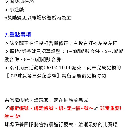
🔸俱樂部任務
🔸小遊戲
※獎勵變更以維護後遊戲內為主
7.重點事項
🔸味全龍王伯洋投打習慣修正：右投右打->左投左打
🔸獨特/新秀球員招募調整：1~4期期數合併、5~7期期
數合併、8~10期期數合併
🔸累計消費活動於06/04 10:00結束，尚未完成兌換的
【
GP球員第三彈紀念幣
】請留意最後兌換時間
為保障帳號，請玩家一定在維護前完成
🔗
綁定帳號、綁定帳號、綁~定~帳~號～
🔗
非常重要!
說三次!
球場保養團隊將會持續進行觀察，維護最好的比賽環