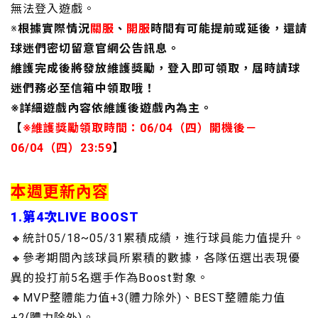
無法登入遊戲。
※
根據實際情況
關服
、
開服
時間有可能提前或延後，還請
球迷們密切留意官網公告訊息。
維護完成後將發放維護獎勵，登入即可領取，屆時請球
迷們務必至信箱中領取哦！
※詳細遊戲內容依維護後遊戲內為主。
【
※維護獎勵領取時間：06/04（四）開機後－
06/04（四）23:59
】
本週更新內容
1.第4次LIVE BOOST
🔸統計05/18~05/31累積成績，進行球員能力值提升。
🔸參考期間內該球員所累積的數據，各隊伍選出表現優
異的投打前5名選手作為Boost對象。
🔸MVP整體能力值+3(體力除外)、BEST整體能力值
+2(體力除外)。