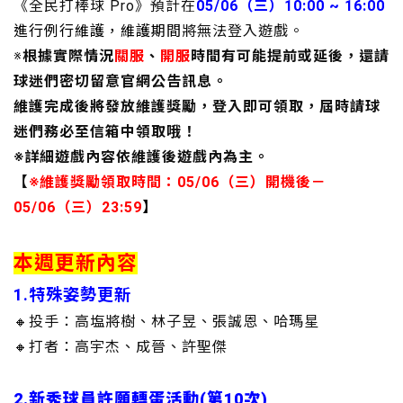
《全民打棒球 Pro》預計在
05
/06（三）10:00 ~ 16:00
進行例行維護，維護期間
將無法登入遊戲。
※
根據實際情況
關服
、
開服
時間有可能提前或延後，還請
球迷們密切留意官網公告訊息。
維護完成後將發放維護獎勵，登入即可領取，屆時請球
迷們務必至信箱中領取哦！
※詳細遊戲內容依維護後遊戲內為主。
【
※維護獎勵領取時間：05/06（三）開機後－
05/06（三）23:59
】
本週更新內容
1.特殊姿勢更新
🔸投手：高塩將樹、林子昱、張誠恩、哈瑪星
🔸打者：高宇杰、成晉、許聖傑
2.新秀球員許願轉蛋活動(第10次)