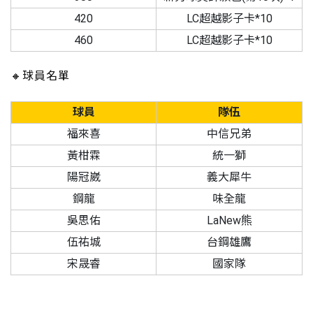
420
LC超越影子卡*10
460
LC超越影子卡*10
🔸球員名單
球員
隊伍
福來喜
中信兄弟
黃柑霖
統一獅
陽冠崴
義大犀牛
鋼龍
味全龍
吳思佑
LaNew熊
伍祐城
台鋼雄鷹
宋晟睿
國家隊